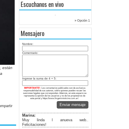
Escuchanos en vivo
.
» Opción 1
Mensajero
Nombre:
Comentario:
, están
ta
Ingrese la suma de 4 + 5:
IMPORTANTE!:
Los comentarios publicados son de exclusiva
responsabilidad de sus autores, sobre quienes pueden recaer las
sanciones legales que correspondan. Además, en este espacio se
representa la opinión de los usuarios y no de los propietarios de
este portal y https://www.fmgeministicino.com.ar/.
Enviar mensaje
Marina:
Muy linda l anueva web..
Felicitaciones!