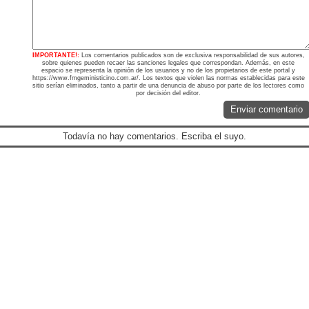
IMPORTANTE!:
Los comentarios publicados son de exclusiva responsabilidad de sus autores,
sobre quienes pueden recaer las sanciones legales que correspondan. Además, en este
espacio se representa la opinión de los usuarios y no de los propietarios de este portal y
https://www.fmgeministicino.com.ar/. Los textos que violen las normas establecidas para este
sitio serían eliminados, tanto a partir de una denuncia de abuso por parte de los lectores como
por decisión del editor.
Enviar comentario
Todavía no hay comentarios. Escriba el suyo.