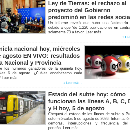
Ley de Tierras: el rechazo al
proyecto del Gobierno
predominó en las redes socia
Un informe reveló que hubo una “asimetría b
debido a que “de 1.220 publicaciones en contr
solamente 73 a favor. Leer más
» Lee
niela nacional hoy, miércoles
e agosto EN VIVO: resultados
la Nacional y Provincia
é los números ganadores de la quiniela hoy,
oles 6 de agosto. ¿Cuáles encabezaron cada
? Leer más
» Leer más...
Estado del subte hoy: cómo
funcionan las líneas A, B, C, 
y H hoy, 5 de agosto
Chequeá el estado de las líneas de subte y P
este miércoles 5 de agosto de 2026. Informació
demoras, interrupciones y frecuencia del
porteño. Leer más