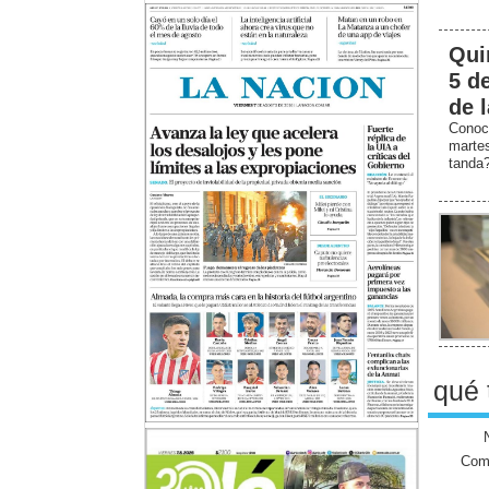
Qui
5 d
de 
Conoc
marte
tanda
qué 
Come