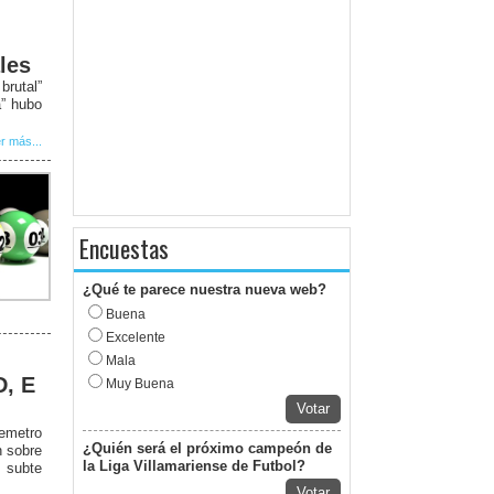
les
rutal”
a” hubo
r más...
Encuestas
¿Qué te parece nuestra nueva web?
Buena
Excelente
Mala
D, E
Muy Buena
Votar
remetro
¿Quién será el próximo campeón de
n sobre
la Liga Villamariense de Futbol?
 subte
Votar