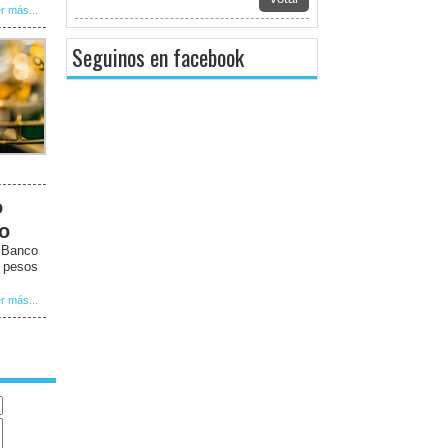
r más...
Seguinos en facebook
o
to
l Banco
5 pesos
r más...