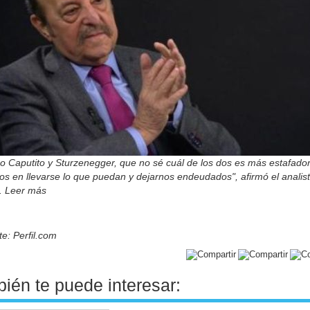
o Caputito y Sturzenegger, que no sé cuál de los dos es más estafador
s en llevarse lo que puedan y dejarnos endeudados", afirmó el analis
o. Leer más
e: Perfil.com
ién te puede interesar: