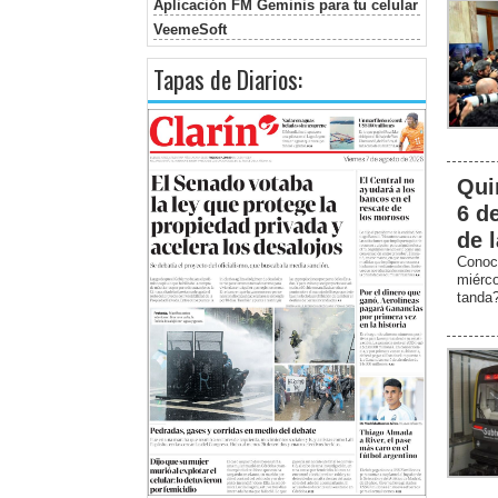
Aplicación FM Geminis para tu celular
VeemeSoft
Tapas de Diarios:
Qui
6 d
de 
Conoc
miérc
tanda