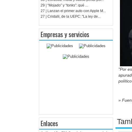
29 | “Mojado” y “tonks”: qué ...
27 | Lanzan el primer auto con Apple M...
27 | Cristalli, de la UEPC: "La ley de...
Empresas y servicios
"Por es
apurado
polític
» Fuent
Tamb
Enlaces