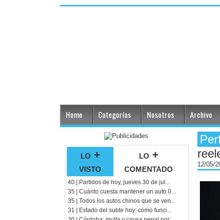
Home
Categorías
Nosotros
Archivo
Per
reel
lo +
lo +
12/05/
visto
comentado
40 | Partidos de hoy, jueves 30 de jul...
35 | Cuánto cuesta mantener un auto 0...
35 | Todos los autos chinos que se ven...
31 | Estado del subte hoy: cómo funci...
30 | Córdoba: multa y causa penal por...