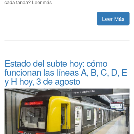
cada tanda? Leer más
Leer Más
Estado del subte hoy: cómo
funcionan las líneas A, B, C, D, E
y H hoy, 3 de agosto