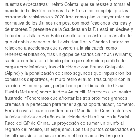
nuestras expectativas”, relató Coletta, que se resiste a tomar el
mando de la división carreras. La F.1 es más compleja que las
carreras de resistencia y 2026 trae como plus la mayor reforma
normativa de los últimos tiempos, con modificaciones técnicas y
de motores.El presente de la Scuderia en la F.1 está en declive y
la reciente visita a San Pablo resultó una catástrofe, más allá de
que el doble abandono de Lewis Hamilton y Charles Leclerc se
relacionó a accidentes que tuvieron a la alineación como
rehenes: el británico, tras un golpe de Carlos Sainz Jr. (Williams)
sufrió una rotura en el fondo plano que determinó pérdida de
carga aerodinámica y tras el incidente con Franco Colapinto
(Alpine) y la penalización de cinco segundos que impusieron los
comisarios deportivos, el muro retiró el auto, tras cumplir con la
sanción. El monegasco, perjudicado por el impacto de Oscar
Piastri (McLaren) sobre Andrea Antonelli (Mercedes), se mostró
frustrado: “Tendremos que afrontar los tres próximos grandes
premios a la perfección para tener alguna oportunidad”, comentó.
Ferrari cayó al cuarto casillero en el Mundial de Constructores y
la única rúbrica en el año es la victoria de Hamilton en la Sprint
Race del GP de China. La proyección de sumar un triunfo al
regreso del receso, un espejismo. Los 108 puntos cosechados en
las últimas siete fechas expresan el bajón ante rivales que lo