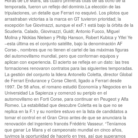
Horas de Le Mans, las cuatro primeras citas de las ocho de la
temporada, fueron un reflejo del dominio.La elección de las
tripulaciones, un detalle que Ferrari no esquivó. Los pilotos que
arrastraban victorias a la marca en GT tuvieron prioridad; la
excepción fue Giovinazzi, aunque el exF.1 está bajo la órbita de la
Scuderia. Calado, Giovinazzi, Guidi; Antonio Fuoco, Miguel
Molina y Nicklas Nielsen y Philip Hanson, Robert Kubica y Yifei Ye
–esta última es el conjunto satélite, bajo la denominación AF
Corse-, nombres que no tienen el cartel de las máximas figuras
del automovilismo mundial, pero que conforman equipos y
aplican con experiencia. El acierto se refleja en un dato: las tres
formaciones renovaron contratos para las siguientes temporadas.
La gestión del conjunto la lidera Antonello Coletta, director Global
de Ferrari Endurance y Corse Clienti, ligado a Ferrari desde
1997. De 58 años, el romano estudió Economía y Negocios en la
Universidad La Sapienza y comenzó su periplo en el
automovilismo en Forti Corse, para continuar en Peugeot y Alfa
Romeo. La estabilidad que descubre Coletta es la que no se
replica en la F.1 y su nombre estuvo en la lista de candidatos a
tomar el control en el Gran Circo antes de que se anunciara la
renovación del ingeniero francés Frédéric Vasseur. “Teníamos
que ganar Le Mans y el campeonato mundial en cinco años,
tuvimos la oportunidad de hacerlo en tres, así que superamos