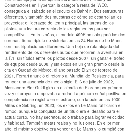
Constructores en Hypercar, la categoría reina del WEC,
conseguida el sábado en el circuito de Bahréin. Dos estructuras
diferentes, y también dos muestras de cómo se desarrollan los
proyectos: el liderazgo del team principal, las tareas de los
pilotos, una lectura correcta de los reglamentos para ser
competitivo... En tres años, el modelo 499P no solo ganó las dos
coronas: firmó triplete de victorias en las 24 Horas de Le Mans
con tres tripulaciones diferentes. Una hoja de ruta alejada del
rendimiento de los diferentes autos que recorren la aventura en
la F.1: sin títulos entre los pilotos desde 2007, sin ganar el trofeo
de equipos desde 2008, y sin éxitos en un gran premio desde la
cita en Ciudad de México, el año pasado.El 24 de febrero de
2021, Ferrari anunció el retorno al Mundial de Resistencia, para
romper una ausencia de medio siglo. El 6 de julio de 2022,
Alessandro Pier Guidi giró en el circuito de Fiorano por primera
vez y el proyecto empezaba a rodar. La primera señal positiva en
competencia se registró en el estreno, con la pole en las 1000
Millas de Sebring, en 2023; los éxitos en Le Mans ratificaron el
rumbo, aunque la conquista de un título era el desafío para el
actual curso. No hay secretos, solo trabajo para lograr velocidad
y fiabilidad. También metas reales y no ilusiones. En el primer
año, el máximo objetivo era vencer en Le Mans y lo cumplió con