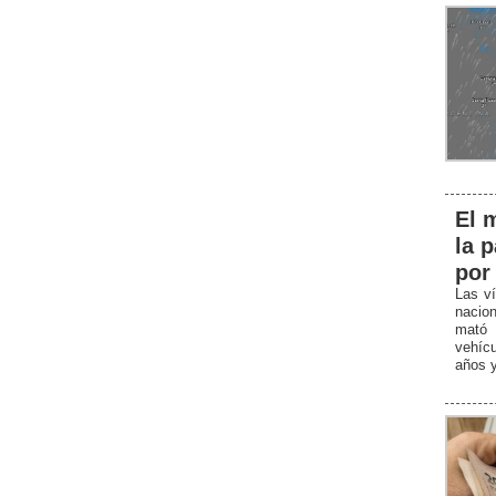
El 
la 
por
Las ví
nacio
mató 
vehícu
años y