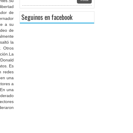
ntes.Su
libertad
ador de
Seguinos en facebook
bernador
te a su
ndeo de
ialmente
altó la
. Otros
ción.La
yDonald
tos. Es
n redes
 en una
ctores a
l.En una
iderado
ectores
deraron