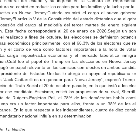
ía Federal del estado y su ingreso en la Cámara de Representa
tura se centró en reducir los costos para las familias y la lucha por la 
uctiva en Nueva Jersey.Cuándo asumirá el cargo el nuevo gobern
erseyEl artículo V de la Constitución del estado dictamina que el go
osesión del cargo al mediodía del tercer martes de enero siguien
ón. Esta fecha corresponderá al 20 de enero de 2026.Según un so
tel realizado a fines de octubre, las elecciones se definieron potenc
mas económicos principalmente, con el 66,3% de los electores que res
ión y el costo de vida como factores importantes a la hora de votar
:La carga impositiva.La economía y el mercado laboral.La inmigra
ión.Cuál fue el papel de Trump en las elecciones en Nueva Jerse
jugó un papel relevante en los comicios con efectos en ambos candida
 presidente de Estados Unidos le otorgó su apoyo al republicano e
es.“Jack Ciattarelli es un ganador para Nueva Jersey“, expresó Trump
ción de Truth Social el 20 de octubre pasado, en la que instó a los ele
or ese candidato. Asimismo, criticó las propuestas de su rival, Sherril
ta de Rutgers-Eagleton Poll, el 78% de los demócratas había cons
ump era un factor importante para ellos, frente a un 38% de los el
icanos. En lo que respecta a los independientes, cuatro de diez consi
mandatario nacional influía en su determinación.
te: La Nación