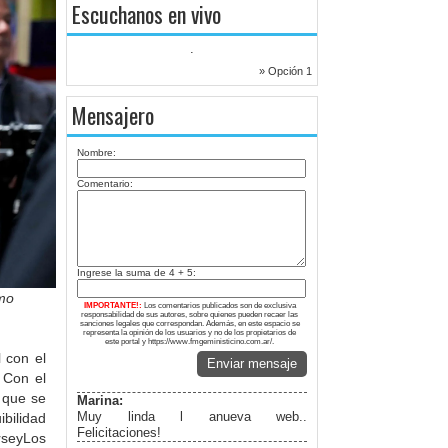
Escuchanos en vivo
.
» Opción 1
Mensajero
Nombre:
Comentario:
Ingrese la suma de 4 + 5:
omo
IMPORTANTE!:
Los comentarios publicados son de exclusiva
responsabilidad de sus autores, sobre quienes pueden recaer las
sanciones legales que correspondan. Además, en este espacio se
representa la opinión de los usuarios y no de los propietarios de
este portal y https://www.fmgeministicino.com.ar/.
l con el
Enviar mensaje
 Con el
, que se
Marina:
Muy linda l anueva web..
bilidad
Felicitaciones!
rseyLos