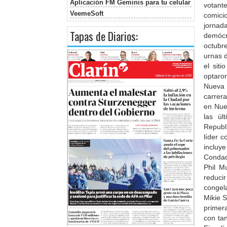
Aplicación FM Geminis para tu celular
votante
VeemeSoft
comici
jornada
Tapas de Diarios:
demócr
octubr
urnas 
el sit
optaro
Nueva J
carrer
en Nue
las úl
Republi
líder c
incluy
Condad
Phil M
reduci
congel
Mikie S
primer
con ta