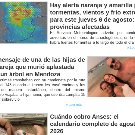
Hay alerta naranja y amarilla
tormentas, vientos y frío ext
para este jueves 6 de agosto:
provincias afectadas
El Servicio Meteorológico advirtió por condi
adversas en el marco de la ciclogénesis; en la
habrá fuertes tormentas a lo largo de todo el día
» Lee
mensaje de una de las hijas de
pareja que murió aplastada
 un árbol en Mendoza
ctimas transitaban con su camioneta por la ruta
nal 143 cuando el tronco les cayó encima y los
de manera instantánea; dentro del mismo
lo viajaba la hija menor, que ese día cumplía 15
 sobrevivió
» Leer más...
Cuándo cobro Anses: el
calendario completo de agos
2026