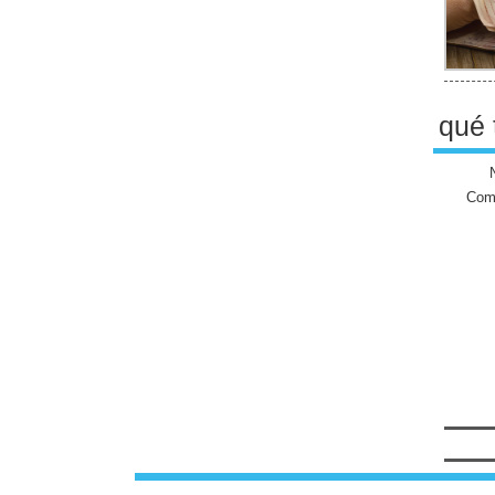
qué 
Come