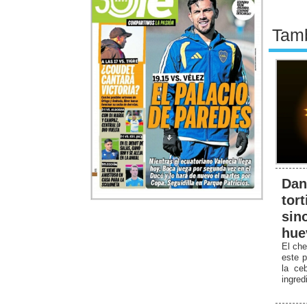
Tamb
Dan
tort
sin
hue
El che
este p
la ceb
ingred