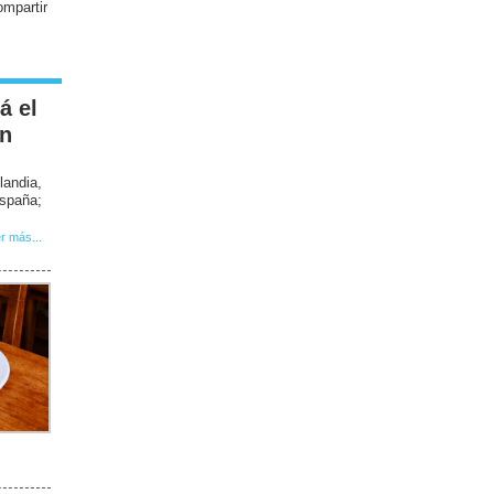
á el
en
landia,
spaña;
r más...