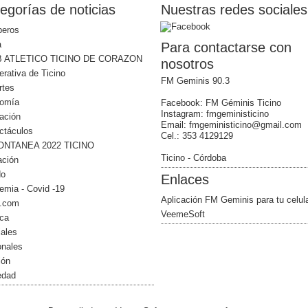
egorías de noticias
Nuestras redes sociales
eros
a
Para contactarse con
 ATLETICO TICINO DE CORAZON
nosotros
rativa de Ticino
FM Geminis 90.3
rtes
omía
Facebook: FM Géminis Ticino
Instagram: fmgeministicino
ación
Email: fmgeministicino@gmail.com
ctáculos
Cel.: 353 4129129
NTANEA 2022 TICINO
Ticino - Córdoba
ación
do
Enlaces
emia - Covid -19
Aplicación FM Geminis para tu celul
l.com
VeemeSoft
ica
iales
onales
ión
edad