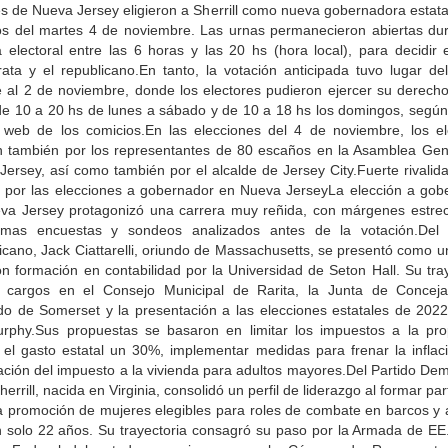
s de Nueva Jersey eligieron a Sherrill como nueva gobernadora estata
os del martes 4 de noviembre. Las urnas permanecieron abiertas dur
 electoral entre las 6 horas y las 20 hs (hora local), para decidir 
ata y el republicano.En tanto, la votación anticipada tuvo lugar de
e al 2 de noviembre, donde los electores pudieron ejercer su derecho
de 10 a 20 hs de lunes a sábado y de 10 a 18 hs los domingos, según 
io web de los comicios.En las elecciones del 4 de noviembre, los el
n también por los representantes de 80 escaños en la Asamblea Gen
ersey, así como también por el alcalde de Jersey City.Fuerte rivalid
a por las elecciones a gobernador en Nueva JerseyLa elección a gob
va Jersey protagonizó una carrera muy reñida, con márgenes estre
timas encuestas y sondeos analizados antes de la votación.Del 
cano, Jack Ciattarelli, oriundo de Massachusetts, se presentó como u
on formación en contabilidad por la Universidad de Seton Hall. Su tra
e cargos en el Consejo Municipal de Rarita, la Junta de Conceja
o de Somerset y la presentación a las elecciones estatales de 2022
urphy.Sus propuestas se basaron en limitar los impuestos a la pro
r el gasto estatal un 30%, implementar medidas para frenar la inflaci
ación del impuesto a la vivienda para adultos mayores.Del Partido Dem
herrill, nacida en Virginia, consolidó un perfil de liderazgo al formar par
a promoción de mujeres elegibles para roles de combate en barcos y 
n solo 22 años. Su trayectoria consagró su paso por la Armada de EE.