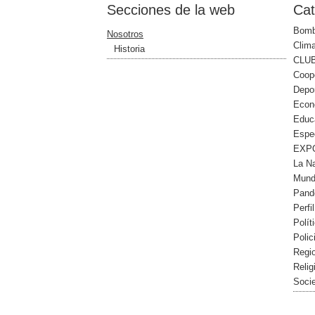
Secciones de la web
Cat
Bomb
Nosotros
Clim
Historia
CLUB
Coope
Depo
Econ
Educ
Espe
EXPO
La N
Mun
Pand
Perfi
Polít
Polic
Regi
Relig
Soci