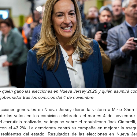
 quién ganó las elecciones en Nueva Jersey 2025 y quién asumirá c
gobernador tras los comicios del 4 de noviembre.
cciones generales en Nueva Jersey dieron la victoria a Mikie Sherril
de los votos en los comicios celebrados el martes 4 de noviembre.
 escrutinio realizado, se impuso sobre el republicano Jack Ciatarelli
con el 43,2%. La demócrata centró su campaña en mejorar la asequi
 residentes del estado. Resultados de las elecciones en Nueva Je