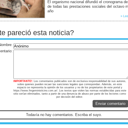
El organismo nacional difundió el cronograma d
de todas las prestaciones sociales del octavo 
año
» Lee
te pareció esta noticia?
Nombre:
ntario:
IMPORTANTE!:
Los comentarios publicados son de exclusiva responsabilidad de sus autores,
sobre quienes pueden recaer las sanciones legales que correspondan. Además, en este
espacio se representa la opinión de los usuarios y no de los propietarios de este portal y
https://www.fmgeministicino.com.ar/. Los textos que violen las normas establecidas para este
sitio serían eliminados, tanto a partir de una denuncia de abuso por parte de los lectores como
por decisión del editor.
Enviar comentario
Todavía no hay comentarios. Escriba el suyo.