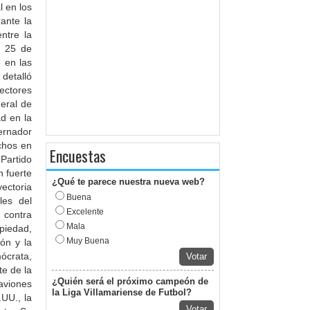
l en los
ante la
entre la
l 25 de
 en las
detalló
ectores
eral de
ad en la
ernador
chos en
Encuestas
Partido
n fuerte
¿Qué te parece nuestra nueva web?
yectoria
Buena
les del
Excelente
 contra
Mala
piedad,
Muy Buena
ón y la
ócrata,
Votar
te de la
¿Quién será el próximo campeón de
aviones
la Liga Villamariense de Futbol?
UU., la
Votar