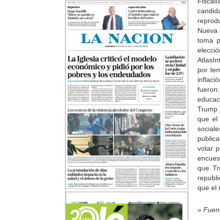
Fiscal
candida
reprod
Nueva J
toma p
elecci
AtlasIn
por te
inflac
fueron
educac
Trump 
que el
social
publica
votar p
encues
que Tr
republ
que el 
» Fuen