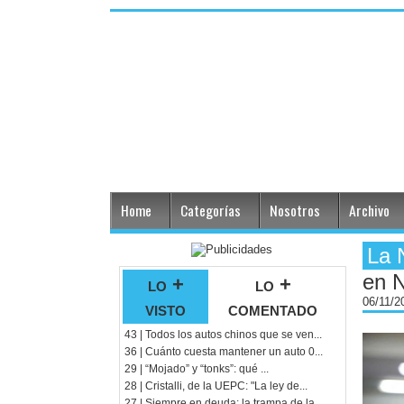
Home
Categorías
Nosotros
Archivo
La 
en 
lo +
lo +
06/11/
visto
comentado
43 | Todos los autos chinos que se ven...
36 | Cuánto cuesta mantener un auto 0...
29 | “Mojado” y “tonks”: qué ...
28 | Cristalli, de la UEPC: "La ley de...
27 | Siempre en deuda: la trampa de la...