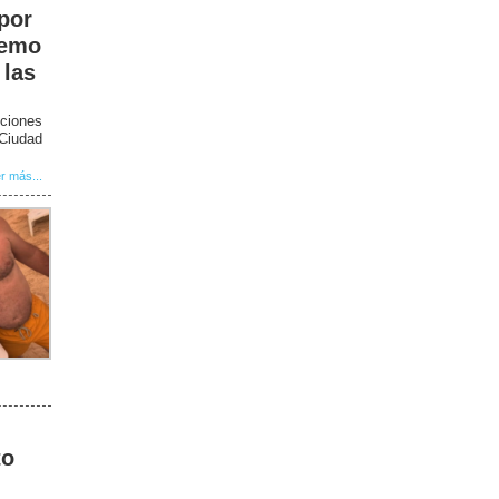
 por
remo
 las
ciones
 Ciudad
r más...
to